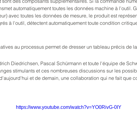
duit sont des composants supplémentaires. Si la commande numé
transmet automatiquement toutes les données machine à l'outil. 
eur) avec toutes les données de mesure, le produit est représen
grés à l'outil, détectent automatiquement toute condition critiq
latives au processus permet de dresser un tableau précis de l
drich Diedrichsen, Pascal Schürmann et toute l'équipe de Sch
nges stimulants et ces nombreuses discussions sur les possibil
e d'aujourd'hui et de demain, une collaboration qui ne fait que
https://www.youtube.com/watch?v=YO0RivG-0IY