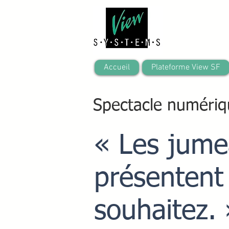
Accueil
Plateforme View SF
Spectacle numériq
« Les jume
présentent
souhaitez. 