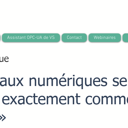
Assistant OPC-UA de VS
Contact
Webinaires
ue
aux numériques se
 exactement comme
»