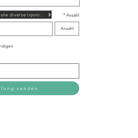
Scopri di più sulle diverse tipologie di contratto...
Anzahl
ündigen
llung senden