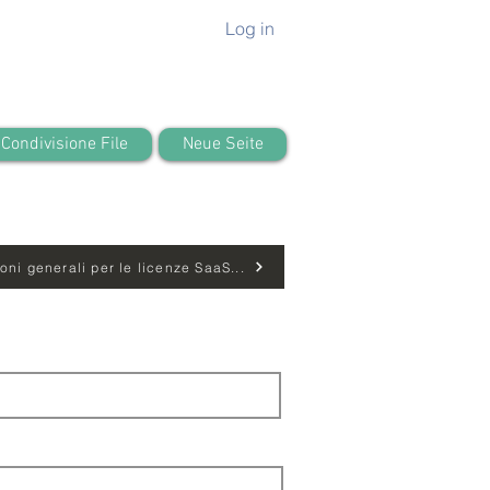
Log in
Condivisione File
Neue Seite
ioni generali per le licenze SaaS...