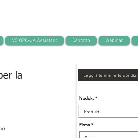
VS OPC-UA Assistant
Contatto
Webinar
per la
Leggi i termini e le condiz
Produkt
Firma
one