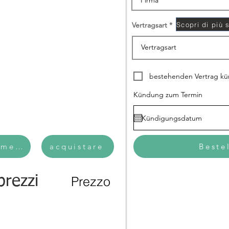
Vertragsart
bestehenden Vertrag k
Kündung zum Termin
mento annuale
acquistare
Beste
prezzi
Prezzo