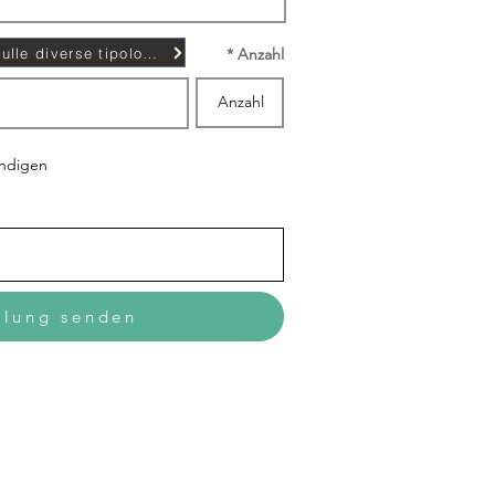
Scopri di più sulle diverse tipologie di contratto...
Anzahl
ündigen
llung senden