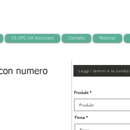
VS OPC-UA Assistant
Contatto
Webinar
 con numero
Leggi i termini e le condiz
Produkt
Firma