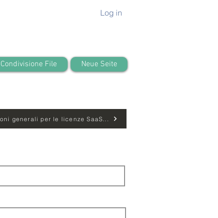
Log in
Condivisione File
Neue Seite
ioni generali per le licenze SaaS...