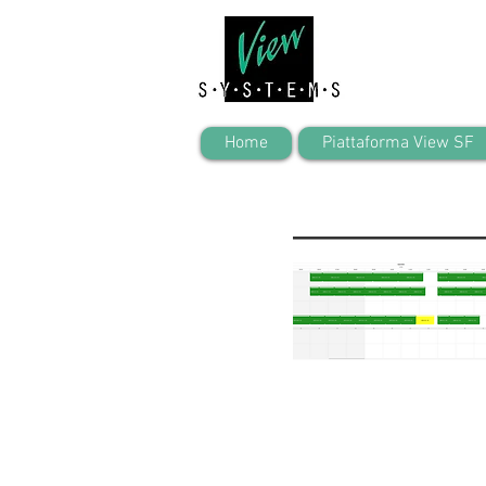
Home
Piattaforma View SF