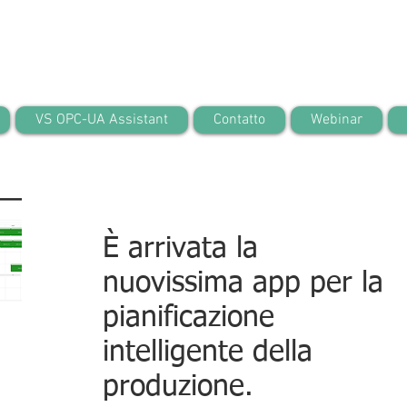
VS OPC-UA Assistant
Contatto
Webinar
È arrivata la
nuovissima app per la
pianificazione
intelligente della
produzione.