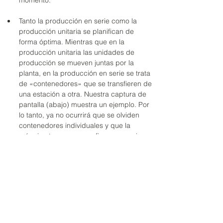
momento.
Tanto la producción en serie como la 
producción unitaria se planifican de 
forma óptima. Mientras que en la 
producción unitaria las unidades de 
producción se mueven juntas por la 
planta, en la producción en serie se trata 
de «contenedores» que se transfieren de 
una estación a otra. Nuestra captura de 
pantalla (abajo) muestra un ejemplo. Por 
lo tanto, ya no ocurrirá que se olviden 
contenedores individuales y que la 
máquina tenga que configurarse varias 
veces.
Como es lógico, todo el proceso de 
planificación está totalmente automatizado. 
Lo mismo ocurre con la información 
actualizada en la que se basa todo el sistema.
El hecho de que los planificadores de 