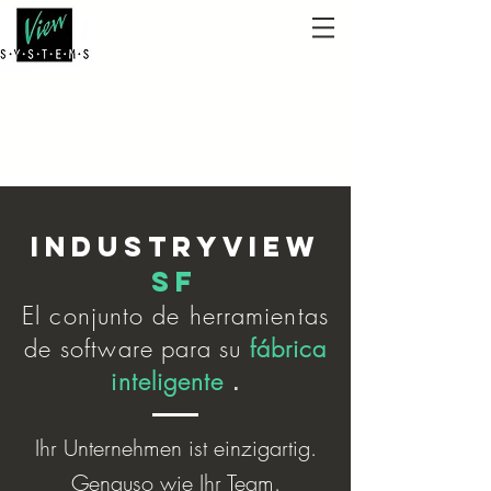
IndustryView
SF
El conjunto de herramientas
de software
para
su
fábrica
inteligente
.
Ihr Unternehmen ist einzigartig.
Genauso wie Ihr Team.