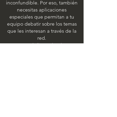
inconfundible. Por eso, también
necesitas aplicaciones
especiales que permitan a tu
equipo debatir sobre los temas
que les interesan a través de la
red.
Con el diseñador de
aplicaciones, puede ampliar
IndustryView SF con diálogos
adicionales para lograr una
comunicación óptima entre las
personas que forman parte de
su empresa.