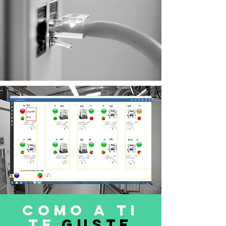
Como a ti
te
guste