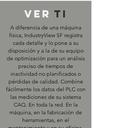
Ver
TI
A diferencia de una máquina
física, IndustryView SF registra
cada detalle y lo pone a su
disposición y a la de su equipo
de optimización para un análisis
preciso de tiempos de
inactividad no planificados o
pérdidas de calidad. Combine
fácilmente los datos del PLC con
las mediciones de su sistema
CAQ. En toda la red. En la
máquina, en la fabricación de
herramientas, en el
mantenimiento y en su oficina.