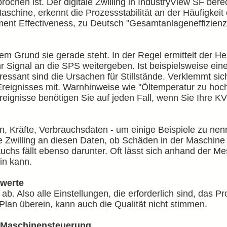
ochen ist. Der digitale Zwilling in IndustryView SF ber
aschine, erkennt die Prozessstabilität an der Häufigkei
ment Effectiveness, zu Deutsch "Gesamtanlageneffizienz
em Grund sie gerade steht. In der Regel ermittelt der Her
 Signal an die SPS weitergeben. Ist beispielsweise eine 
ressant sind die Ursachen für Stillstände. Verklemmt sich
Ereignisses mit. Warnhinweise wie "Öltemperatur zu hoch" 
Ereignisse benötigen Sie auf jeden Fall, wenn Sie Ihre K
, Kräfte, Verbrauchsdaten - um einige Beispiele zu nen
ale Zwilling an diesen Daten, ob Schäden in der Maschin
hs fällt ebenso darunter. Oft lässt sich anhand der Me
in kann.
lwerte
 ab. Also alle Einstellungen, die erforderlich sind, das 
Plan überein, kann auch die Qualität nicht stimmen.
er Maschinensteuerung