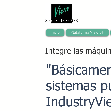
Inicio
Plataforma View SF
Integre las máqui
"Básicamen
sistemas p
IndustryVi