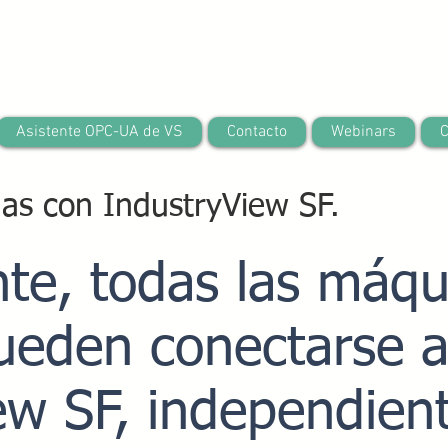
Asistente OPC-UA de VS
Contacto
Webinars
C
nas con IndustryView SF.
te, todas las máqu
ueden conectarse 
ew SF, independie