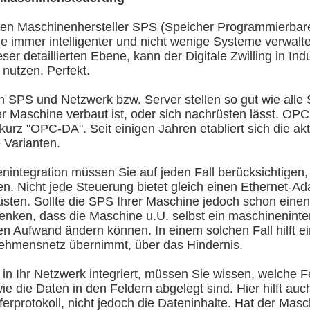
en Maschinenhersteller SPS (Speicher Programmierbare
immer intelligenter und nicht wenige Systeme verwalte
ser detaillierten Ebene, kann der Digitale Zwilling in I
nutzen.​ Perfekt.
 SPS und Netzwerk bzw. Server stellen so gut wie alle
er Maschine verbaut ist, oder sich nachrüsten lässt. OPC
 kurz "OPC-DA". Seit einigen Jahren etabliert sich die a
e Varianten.
integration müssen Sie auf jeden Fall berücksichtigen,
 Nicht jede Steuerung bietet gleich einen Ethernet-Ada
üsten. Sollte die SPS Ihrer Maschine jedoch schon einen
enken, dass die Maschine u.U. selbst ein maschineninte
n Aufwand ändern können. In einem solchen Fall hilft ein
ehmensnetz übernimmt, über das Hindernis.
n Ihr Netzwerk integriert, müssen Sie wissen, welche
e die Daten in den Feldern abgelegt sind. Hier hilft au
sferprotokoll, nicht jedoch die Dateninhalte. Hat der Mas