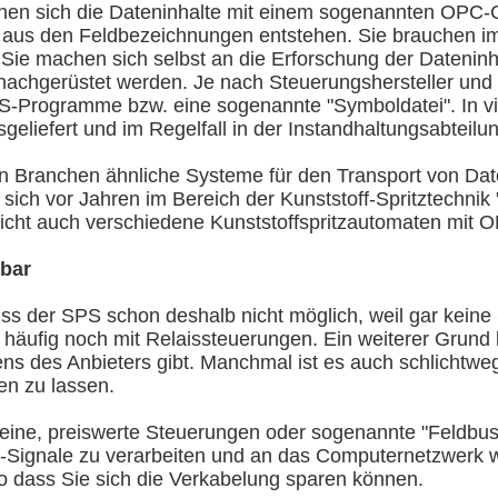
können sich die Dateninhalte mit einem sogenannten OPC
 aus den Feldbezeichnungen entstehen. Sie brauchen im 
e machen sich selbst an die Erforschung der Dateninhal
l nachgerüstet werden. Je nach Steuerungshersteller u
S-Programme bzw. eine sogenannte "Symboldatei". In vi
liefert und im Regelfall in der Instandhaltungsabteilun
n Branchen ähnliche Systeme für den Transport von Da
ich vor Jahren im Bereich der Kunststoff-Spritztechni
nicht auch verschiedene Kunststoffspritzautomaten mit O
hbar
uss der SPS schon deshalb nicht möglich, weil gar keine
häufig noch mit Relaissteuerungen. Ein weiterer Grund 
tens des Anbieters gibt. Manchmal ist es auch schlichtwe
n zu lassen.
kleine, preiswerte Steuerungen oder sogenannte "Feldbu
lt-Signale zu verarbeiten und an das Computernetzwerk 
 dass Sie sich die Verkabelung sparen können.