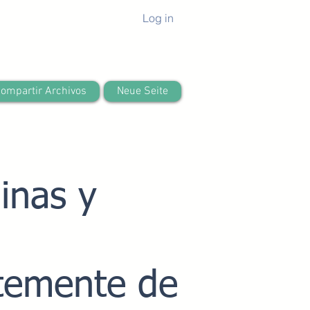
Log in
ompartir Archivos
Neue Seite
inas y
a
ntemente de