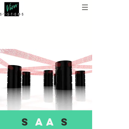
S
aa
S