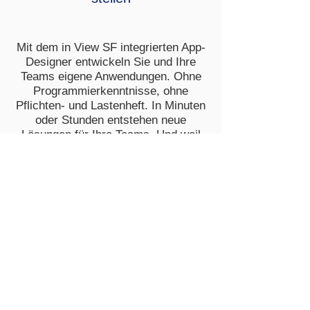
Mit dem in View SF integrierten App-
Designer entwickeln Sie und Ihre
Teams eigene Anwendungen. Ohne
Programmierkenntnisse, ohne
Pflichten- und Lastenheft. In Minuten
oder Stunden entstehen neue
Lösungen für Ihre Teams. Und weil
es schnell und einfach geht, können
Sie Ihre Apps erstmal als Prototyp
entwickeln, testen und schrittweise
zur Perfektion bringen.
Digitalisierung ist ein Lernprozess!
Was heute gut ist, wird morgen noch
viel besser!
Klicken Sie auf das Bild um das
Video anzusehen!