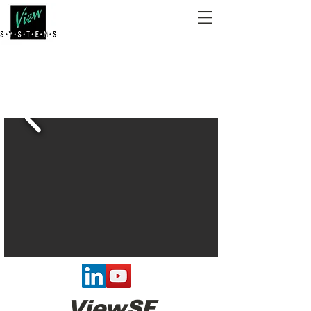
View
SF